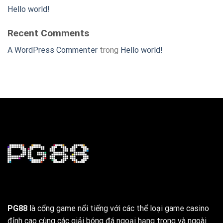
Hello world!
Recent Comments
A WordPress Commenter
trong
Hello world!
PG88
là cổng game nổi tiếng với các thể loại game casino
đỉnh cao cùng các giải bóng đá ngoại hạng trong và ngoài