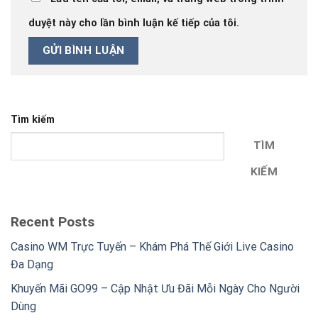
duyệt này cho lần bình luận kế tiếp của tôi.
Tìm kiếm
TÌM
KIẾM
Recent Posts
Casino WM Trực Tuyến – Khám Phá Thế Giới Live Casino
Đa Dạng
Khuyến Mãi GO99 – Cập Nhật Ưu Đãi Mỗi Ngày Cho Người
Dùng