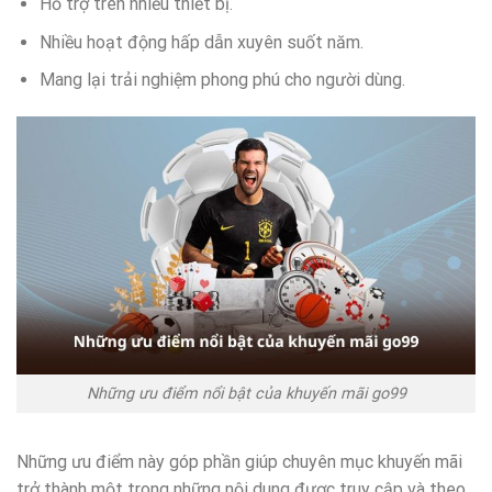
Hỗ trợ trên nhiều thiết bị.
Nhiều hoạt động hấp dẫn xuyên suốt năm.
Mang lại trải nghiệm phong phú cho người dùng.
Những ưu điểm nổi bật của khuyến mãi go99
Những ưu điểm này góp phần giúp chuyên mục khuyến mãi
trở thành một trong những nội dung được truy cập và theo