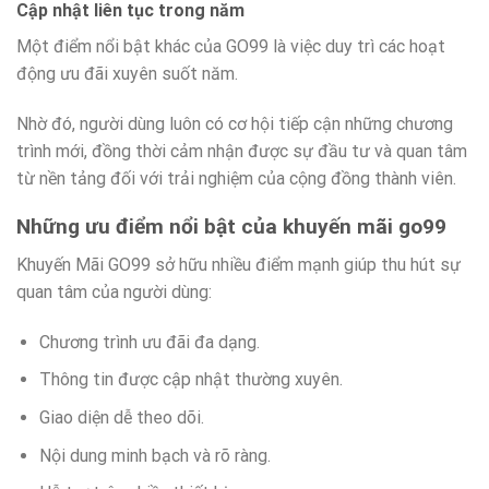
Cập nhật liên tục trong năm
Một điểm nổi bật khác của GO99 là việc duy trì các hoạt
động ưu đãi xuyên suốt năm.
Nhờ đó, người dùng luôn có cơ hội tiếp cận những chương
trình mới, đồng thời cảm nhận được sự đầu tư và quan tâm
từ nền tảng đối với trải nghiệm của cộng đồng thành viên.
Những ưu điểm nổi bật của khuyến mãi go99
Khuyến Mãi GO99 sở hữu nhiều điểm mạnh giúp thu hút sự
quan tâm của người dùng:
Chương trình ưu đãi đa dạng.
Thông tin được cập nhật thường xuyên.
Giao diện dễ theo dõi.
Nội dung minh bạch và rõ ràng.