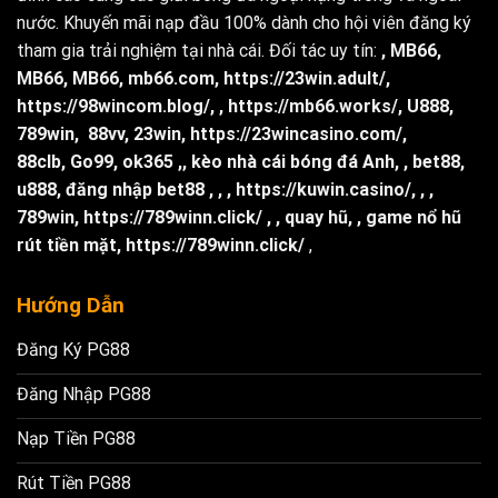
nước. Khuyến mãi nạp đầu 100% dành cho hội viên đăng ký
tham gia trải nghiệm tại nhà cái. Đối tác uy tín:
,
MB66
,
MB66
,
MB66
,
mb66.com
,
https://23win.adult/
,
https://98wincom.blog/
, ,
https://mb66.works/
,
U888
,
789win
,
88vv
,
23win
,
https://23wincasino.com/
,
88clb
,
Go99
,
ok365
,,
kèo nhà cái bóng đá Anh
, ,
bet88
,
u888
,
đăng nhập bet88
, ,
,
https://kuwin.casino/
,
, ,
789win
,
https://789winn.click/
, ,
quay hũ
, ,
game nổ hũ
rút tiền mặt
,
https://789winn.click/
,
Hướng Dẫn
Đăng Ký PG88
Đăng Nhập PG88
Nạp Tiền PG88
Rút Tiền PG88