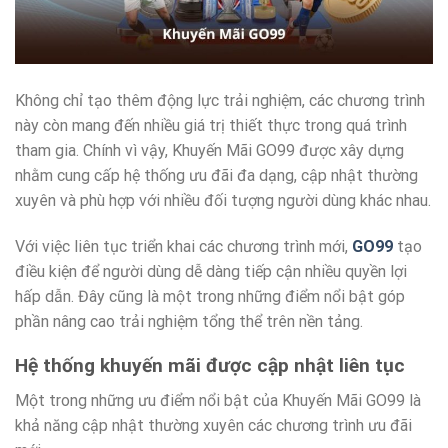
Không chỉ tạo thêm động lực trải nghiệm, các chương trình
này còn mang đến nhiều giá trị thiết thực trong quá trình
tham gia. Chính vì vậy, Khuyến Mãi GO99 được xây dựng
nhằm cung cấp hệ thống ưu đãi đa dạng, cập nhật thường
xuyên và phù hợp với nhiều đối tượng người dùng khác nhau.
Với việc liên tục triển khai các chương trình mới,
GO99
tạo
điều kiện để người dùng dễ dàng tiếp cận nhiều quyền lợi
hấp dẫn. Đây cũng là một trong những điểm nổi bật góp
phần nâng cao trải nghiệm tổng thể trên nền tảng.
Hệ thống khuyến mãi được cập nhật liên tục
Một trong những ưu điểm nổi bật của Khuyến Mãi GO99 là
khả năng cập nhật thường xuyên các chương trình ưu đãi