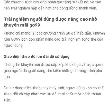
Các chương trình này góp phần gia tăng sự kết nối và tạo
nên trải nghiệm hấp dẫn hơn cho cộng đồng thành viên.
Trải nghiệm người dùng được nâng cao nhờ
khuyến mãi go99
Không chỉ mang lại các chương trình ưu đãi hấp dẫn, Khuyến
Mãi GO99 còn góp phần nâng cao trải nghiệm tổng thể của
người dùng.
Giao diện theo dõi ưu đãi dễ sử dụng
Thông tin khuyến mãi được sắp xếp khoa học và trực quan,
giúp người dùng dễ dàng tìm kiếm những chương trình phù
hợp.
Dù sử dụng điện thoại hay máy tính, người dùng vẫn có thể
theo dõi và cập nhật các ưu đãi mới nhất một cách thuận
tiện.