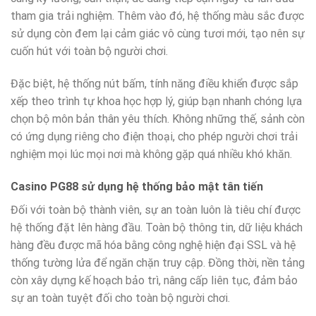
tham gia trải nghiệm. Thêm vào đó, hệ thống màu sắc được
sử dụng còn đem lại cảm giác vô cùng tươi mới, tạo nên sự
cuốn hút với toàn bộ người chơi.
Đặc biệt, hệ thống nút bấm, tính năng điều khiển được sắp
xếp theo trình tự khoa học hợp lý, giúp bạn nhanh chóng lựa
chọn bộ môn bản thân yêu thích. Không những thế, sảnh còn
có ứng dụng riêng cho điện thoại, cho phép người chơi trải
nghiệm mọi lúc mọi nơi mà không gặp quá nhiều khó khăn.
Casino PG88 sử dụng hệ thống bảo mật tân tiến
Đối với toàn bộ thành viên, sự an toàn luôn là tiêu chí được
hệ thống đặt lên hàng đầu. Toàn bộ thông tin, dữ liệu khách
hàng đều được mã hóa bằng công nghệ hiện đại SSL và hệ
thống tường lửa để ngăn chặn truy cập. Đồng thời, nền tảng
còn xây dựng kế hoạch bảo trì, nâng cấp liên tục, đảm bảo
sự an toàn tuyệt đối cho toàn bộ người chơi.