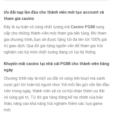
Ưu đãi nạp lần đầu cho thành viên mới tạo account và
tham gia casino
Đây là sự kiện vô cùng chất lượng mà
Casino PG88
cung
cấp cho những thành viên mới tham gia nền tảng. Khi tham
gia chương trình, bạn sẽ được tặng tối đa lên tới 100% giá
trị giao dịch. Qua đó gia tăng nguồn vốn để tham gia trải
nghiệm các bộ môn chất lượng đang có tại hệ thống.
Khuyến mãi casino tại nhà cái PG88 cho thành viên hàng
ngày
Chương trình này là một ưu đãi vô cùng linh hoạt mà sảnh
cược gửi tới toàn bộ người chơi. Với mỗi lần gửi vốn lần đầu
tiên trong ngày, thành viên sẽ có cơ hội nhận thêm ưu đãi
vô cùng giá trị. Từ đó gia tăng đáng kể tài chính của bản
thân, nâng cao khả năng trải nghiệm thêm các tựa game
mới.