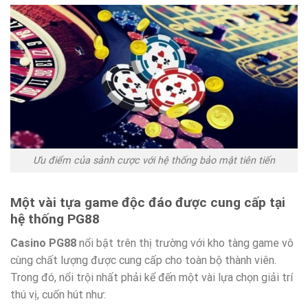
Ưu điểm của sảnh cược với hệ thống bảo mật tiên tiến
Một vài tựa game độc đáo được cung cấp tại
hệ thống PG88
Casino PG88
nổi bật trên thị trường với kho tàng game vô
cùng chất lượng được cung cấp cho toàn bộ thành viên.
Trong đó, nổi trội nhất phải kể đến một vài lựa chọn giải trí
thú vị, cuốn hút như: