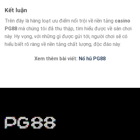
Kết luận
Trên đây là hàng loạt ưu điểm nổi trội về nền tảng
casino
PG88
mà chúng tôi đã thu thập, tìm hiểu được về sân chơi
này. Hy vọng, với những gì được gửi tới, người chơi sẽ có
hiểu biết rõ ràng về nền tảng chất lượng, độc đáo này.
Xem thêm bài viết:
Nổ hũ PG88