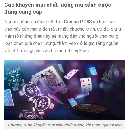
Các khuyến mãi chất lượng mà sảnh cược
đang cung cấp
Ngoài những ưu điểm nổi trội
Casino PG88
sở hữu, sân
chơi này còn mang đến rất nhiều chương trình, ưu đãi giá trị.
Nắm rõ những điều này sẽ mang đến cho người chơi hàng
loạt phần quà chất lượng, thêm vào đó là gia tăng nguồn
vốn để trải nghiệm các bộ môn thú vị khác.
Chương trình khuyến mãi siêu chất lượng khi tham gia casino