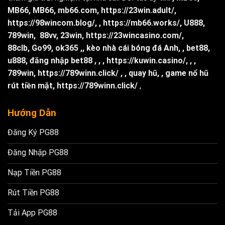
MB66
,
MB66
,
mb66.com
,
https://23win.adult/
,
https://98wincom.blog/
, ,
https://mb66.works/
,
U888
,
789win
,
88vv
,
23win
,
https://23wincasino.com/
,
88clb
,
Go99
,
ok365
,,
kèo nhà cái bóng đá Anh
, ,
bet88
,
u888
,
đăng nhập bet88
, ,
,
https://kuwin.casino/
,
, ,
789win
,
https://789winn.click/
, ,
quay hũ
, ,
game nổ hũ
rút tiền mặt
,
https://789winn.click/
,
Hướng Dẫn
Đăng Ký PG88
Đăng Nhập PG88
Nạp Tiền PG88
Rút Tiền PG88
Tải App PG88