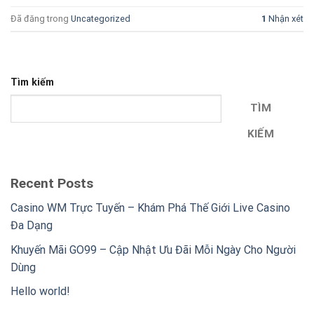
Đã đăng trong
Uncategorized
1
Nhận xét
Tìm kiếm
TÌM
KIẾM
Recent Posts
Casino WM Trực Tuyến – Khám Phá Thế Giới Live Casino
Đa Dạng
Khuyến Mãi GO99 – Cập Nhật Ưu Đãi Mỗi Ngày Cho Người
Dùng
Hello world!