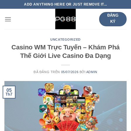
Chuyển
ADD ANYTHING HERE OR JUST REMOVE IT...
đến
ĐĂNG
nội
KÝ
dung
UNCATEGORIZED
Casino WM Trực Tuyến – Khám Phá
Thế Giới Live Casino Đa Dạng
ĐÃ ĐĂNG TRÊN
05/07/2026
BỞI
ADMIN
05
Th7