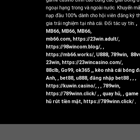
ngoại hạng trong và ngoài nước. Khuyến mã
nạp đầu 100% dành cho hội viên đăng ký 
gia trải nghiệm tại nhà cái. Đối tác uy tín:
,
MB66
,
MB66
,
MB66
,
mb66.com
,
https://23win.adult/
,
https://98wincom.blog/
, ,
https://mb66.works/
,
U888
,
789win
,
88v
23win
,
https://23wincasino.com/
,
88clb
,
Go99
,
ok365
,,
kèo nhà cái bóng đ
Anh
, ,
bet88
,
u888
,
đăng nhập bet88
, ,
,
https://kuwin.casino/
,
, ,
789win
,
https://789winn.click/
, ,
quay hũ
, ,
game 
hũ rút tiền mặt
,
https://789winn.click/
,