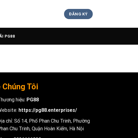
ĐĂNG KÝ
ÃI PG88
 Chúng Tôi
hương hiệu:
PG88
Website:
https://pg88.enterprises/
ịa chỉ: Số 14, Phố Phan Chu Trinh, Phường
han Chu Trinh, Quận Hoàn Kiếm, Hà Nội